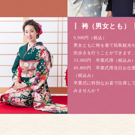
袴（男女とも）
9,900円（税込）
男女ともに袴を着て松島観光
街歩きを行うことができます
33,000円 卒業式用（税込み
49,800円 卒業式用当日お仕
（税込み）
卒業式に特別なお姿で出席し
みませんか？