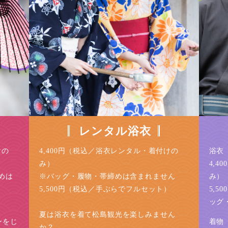
レンタル浴衣
けの
4,400円（税込／浴衣レンタル・着付けの
浴衣
み）
4,
めは
※バッグ・履物・帯締めは含まれません
み）
5,500円（税込／手ぶらでフルセット）
5,
）
ッグ
夏は浴衣を着て松島観光を楽しみません
ンをじ
着物
か？