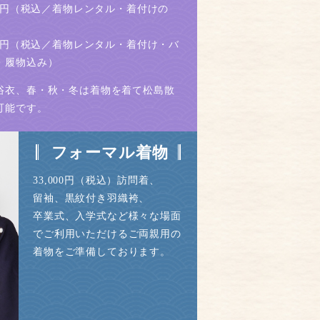
500円（税込／着物レンタル・着付けの
600円（税込／着物レンタル・着付け・バ
・履物込み）
浴衣、春・秋・冬は着物を着て松島散
可能です。
フォーマル着物
33,000円（税込）訪問着、
留袖、黒紋付き羽織袴、
卒業式、入学式など様々な場面
でご利用いただけるご両親用の
着物をご準備しております。