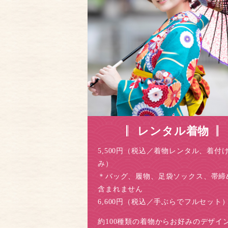
レンタル着物
5,500円（税込／着物レンタル、着付
み）
＊バッグ、履物、足袋ソックス、帯締
含まれません
6,600円（税込／手ぶらでフルセット
約100種類の着物からお好みのデザイ