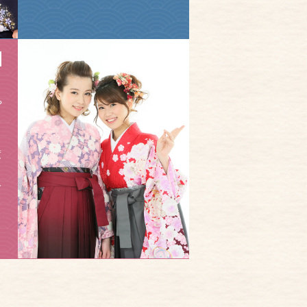
や
。
）
度
て