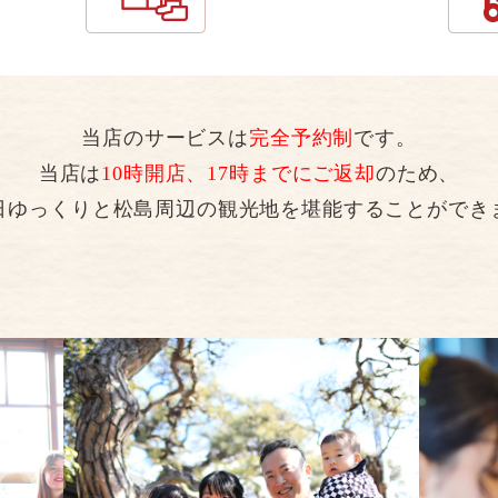
当店のサービスは
完全予約制
です。
当店は
10時開店、17時までにご返却
のため、
日ゆっくりと松島周辺の観光地を堪能することができ